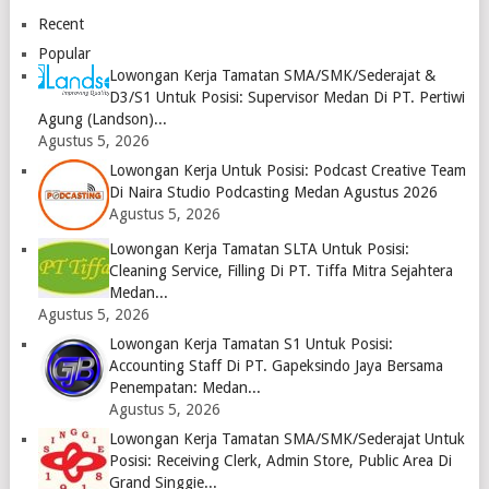
2023
2023
Recent
Logo
Logo
Popular
Lowongan Kerja Tamatan SMA/SMK/Sederajat &
D3/S1 Untuk Posisi: Supervisor Medan Di PT. Pertiwi
Agung (Landson)...
Agustus 5, 2026
Lowongan Kerja Untuk Posisi: Podcast Creative Team
Di Naira Studio Podcasting Medan Agustus 2026
Agustus 5, 2026
Lowongan Kerja Tamatan SLTA Untuk Posisi:
Cleaning Service, Filling Di PT. Tiffa Mitra Sejahtera
Medan...
Agustus 5, 2026
Lowongan Kerja Tamatan S1 Untuk Posisi:
Accounting Staff Di PT. Gapeksindo Jaya Bersama
Penempatan: Medan...
Agustus 5, 2026
Lowongan Kerja Tamatan SMA/SMK/Sederajat Untuk
Posisi: Receiving Clerk, Admin Store, Public Area Di
Grand Singgie...