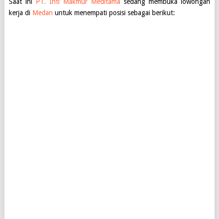
Saat ini
PT. Inti Makmur Meditama
sedang membuka lowongan
kerja di
Medan
untuk menempati posisi sebagai berikut: