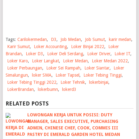
Tags:
Carilokermedan
,
D3
,
Job Medan
,
Job Sumut
,
karir medan
,
Karir Sumut
,
Loker Accounting
,
Loker Binjai 2022
,
Loker
Brandan
,
Loker D3
,
Loker Deli Serdang
,
Loker Driver
,
Loker IT
,
Loker Karo
,
Loker Langkat
,
Loker Medan
,
Loker Medan 2022
,
Loker Perbaungan
,
Loker Sei Rampah
,
Loker Siantar
,
Loker
Simalungun
,
loker SMA
,
Loker Tapsel
,
Loker Tebing Tinggi
,
Loker Tebing Tinggi 2022
,
Loker Tehnik
,
lokerbinjai
,
LokerBrandan
,
lokerbumn
,
lokerd3
RELATED POSTS
LOWONGAN KERJA UNTUK POSISI: DUTY
MANAGER, SALES EXECUTIVE, PURCHASING
ADMIN, CHINESE CHEF, COOK, COMMIS III
PASTRY DI EMERALD GARDEN HOTEL MEDAN