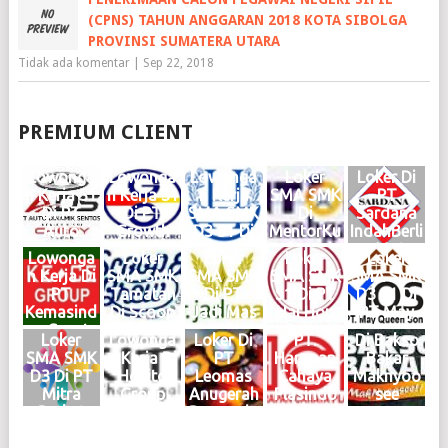
(CPNS) TAHUN ANGGARAN 2018 KOTA SIBOLGA
PROVINSI SUMATERA UTARA
Tidak ada komentar
|
Sep 22, 2018
PREMIUM CLIENT
Lowonga
Lowonga
Lowonga
Loker
Loker Di
n Kerja S1
n Kerja S1
n Kerja
SMA SMK
PT
Di PT
Di PT
SMA SMK
Di
Sardana
Auto
Growth
D3 S1 Di
MentorKu
IndahBerli
Dinamik
Steel
Haries
Indonesia
an Motor
Lowonga
Loker
Loker
Loker
Loker
Sentosa
Group
Group
Medan
Medan
n Kerja Di
SMA SMK
SMA SMK
SMA SMK
SMA SMK
Medan
Medan
Medan
Maret
Februari
PT
Tamatan
Di PT
S1 Di PT
D3 S1 Di
Juni 2026
Mei 2026
Mei 2026
2025
2025
Kemasind
Di Scoop
Jadi Mas
Hai Hou
PT May
Logo
Logo
Logo
Logo
Logo
o Cepat
Brew
Medan
Group
Queen
Loker
Lowonga
Loker Di
PT.
Di Bakso
Medan
Medan
KIM
Medan
Son
SMA SMK
n Kerja Di
PT
Harapan
Bakar
Oktober
Juni 2024
Mabar
Januari
Medan
D3 Di PT
Hokito
Leomas
Cahaya
Maknyoo
2024
Logo
April
2024
2024
Mitra
Group
Anugerah
Plasindo
see
Logo
2024
Logo
Logo
Berkat
Medan
Bersauda
Logo
Abadi
Juni 2023
ra Medan
Medan
Logo
April