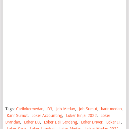
Tags:
Carilokermedan
,
D3
,
Job Medan
,
Job Sumut
,
karir medan
,
Karir Sumut
,
Loker Accounting
,
Loker Binjai 2022
,
Loker
Brandan
,
Loker D3
,
Loker Deli Serdang
,
Loker Driver
,
Loker IT
,
Loker Karo
,
Loker Langkat
,
Loker Medan
,
Loker Medan 2022
,