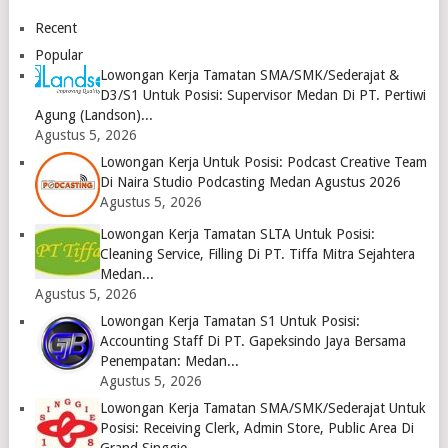
Medan
Logo
April
2023
2023
Recent
Logo
Logo
Popular
Lowongan Kerja Tamatan SMA/SMK/Sederajat &
D3/S1 Untuk Posisi: Supervisor Medan Di PT. Pertiwi
Agung (Landson)...
Agustus 5, 2026
Lowongan Kerja Untuk Posisi: Podcast Creative Team
Di Naira Studio Podcasting Medan Agustus 2026
Agustus 5, 2026
Lowongan Kerja Tamatan SLTA Untuk Posisi:
Cleaning Service, Filling Di PT. Tiffa Mitra Sejahtera
Medan...
Agustus 5, 2026
Lowongan Kerja Tamatan S1 Untuk Posisi:
Accounting Staff Di PT. Gapeksindo Jaya Bersama
Penempatan: Medan...
Agustus 5, 2026
Lowongan Kerja Tamatan SMA/SMK/Sederajat Untuk
Posisi: Receiving Clerk, Admin Store, Public Area Di
Grand Singgie...