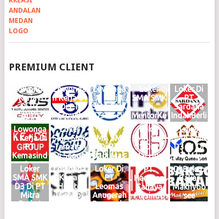
PREMIUM CLIENT
Lowonga
Lowonga
Lowonga
Loker
Loker Di
n Kerja S1
n Kerja S1
n Kerja
SMA SMK
PT
Di PT
Di PT
SMA SMK
Di
Sardana
Auto
Growth
D3 S1 Di
MentorKu
IndahBerli
Dinamik
Steel
Haries
Indonesia
an Motor
Lowonga
Loker
Loker
Loker
Loker
Sentosa
Group
Group
Medan
Medan
n Kerja Di
SMA SMK
SMA SMK
SMA SMK
SMA SMK
Medan
Medan
Medan
Maret
Februari
PT
Tamatan
Di PT
S1 Di PT
D3 S1 Di
Juni 2026
Mei 2026
Mei 2026
2025
2025
Kemasind
Di Scoop
Jadi Mas
Hai Hou
PT May
Logo
Logo
Logo
Logo
Logo
o Cepat
Brew
Medan
Group
Queen
Loker
Lowonga
Loker Di
PT.
Di Bakso
Medan
Medan
KIM
Medan
Son
SMA SMK
n Kerja Di
PT
Harapan
Bakar
Oktober
Juni 2024
Mabar
Januari
Medan
D3 Di PT
Hokito
Leomas
Cahaya
Maknyoo
2024
Logo
April
2024
2024
Mitra
Group
Anugerah
Plasindo
see
Logo
2024
Logo
Logo
Berkat
Medan
Bersauda
Logo
Abadi
Juni 2023
ra Medan