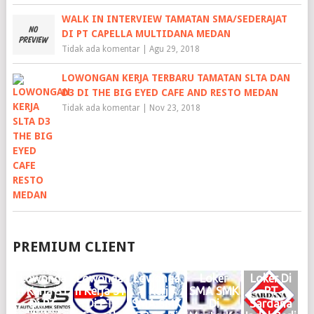
WALK IN INTERVIEW TAMATAN SMA/SEDERAJAT
DI PT CAPELLA MULTIDANA MEDAN
Tidak ada komentar
|
Agu 29, 2018
LOWONGAN KERJA TERBARU TAMATAN SLTA DAN
D3 DI THE BIG EYED CAFE AND RESTO MEDAN
Tidak ada komentar
|
Nov 23, 2018
PREMIUM CLIENT
Lowonga
Lowonga
Lowonga
Loker
Loker Di
n Kerja S1
n Kerja S1
n Kerja
SMA SMK
PT
Di PT
Di PT
SMA SMK
Di
Sardana