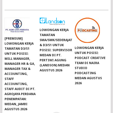
LOWONGAN KERJA
TAMATAN
[PREMIUM]
SMA/SMK/SEDERAJAT
LOWONGAN KERJA
& D3/S1 UNTUK
LOWONGAN KERJA
TAMATAN D3/S1
POSISI: SUPERVISOR
UNTUK POSISI:
UNTUK POSISI:
MEDAN DI PT.
PODCAST CREATIVE
MILL MANAGER,
PERTIWI AGUNG
TEAM DI NAIRA
MANAGER HR & GA,
(LANDSON) MEDAN
STUDIO
MANAGER TAX &
AGUSTUS 2026
PODCASTING
ACCOUNTING,
MEDAN AGUSTUS
STAFF
2026
ACCOUNTING,
STAFF AUDIT DI PT.
AGROJAYA PERDANA
PENEMPATAN:
MEDAN, JAMBI
AGUSTUS 2026