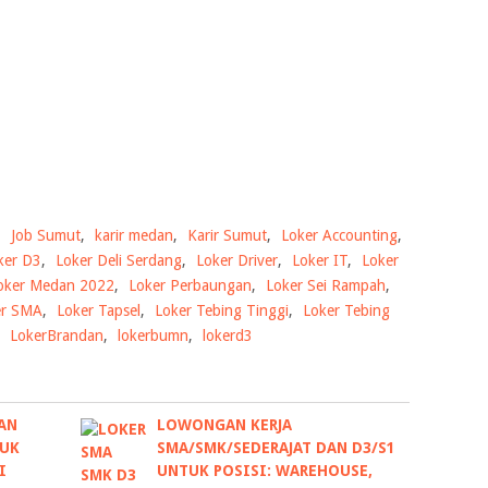
,
Job Sumut
,
karir medan
,
Karir Sumut
,
Loker Accounting
,
ker D3
,
Loker Deli Serdang
,
Loker Driver
,
Loker IT
,
Loker
oker Medan 2022
,
Loker Perbaungan
,
Loker Sei Rampah
,
er SMA
,
Loker Tapsel
,
Loker Tebing Tinggi
,
Loker Tebing
,
LokerBrandan
,
lokerbumn
,
lokerd3
AN
LOWONGAN KERJA
TUK
SMA/SMK/SEDERAJAT DAN D3/S1
I
UNTUK POSISI: WAREHOUSE,