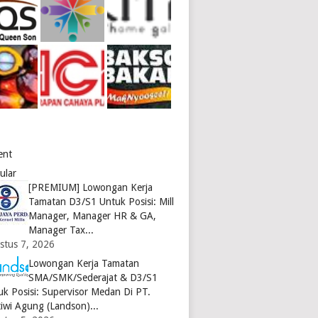
ent
ular
[PREMIUM] Lowongan Kerja
Tamatan D3/S1 Untuk Posisi: Mill
Manager, Manager HR & GA,
Manager Tax...
stus 7, 2026
Lowongan Kerja Tamatan
SMA/SMK/Sederajat & D3/S1
uk Posisi: Supervisor Medan Di PT.
tiwi Agung (Landson)...