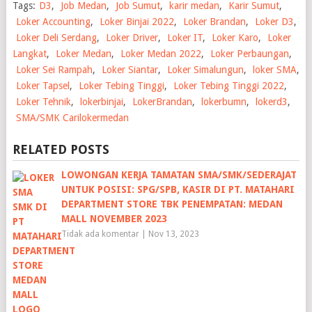
Tags:
D3
,
Job Medan
,
Job Sumut
,
karir medan
,
Karir Sumut
,
Loker Accounting
,
Loker Binjai 2022
,
Loker Brandan
,
Loker D3
,
Loker Deli Serdang
,
Loker Driver
,
Loker IT
,
Loker Karo
,
Loker
Langkat
,
Loker Medan
,
Loker Medan 2022
,
Loker Perbaungan
,
Loker Sei Rampah
,
Loker Siantar
,
Loker Simalungun
,
loker SMA
,
Loker Tapsel
,
Loker Tebing Tinggi
,
Loker Tebing Tinggi 2022
,
Loker Tehnik
,
lokerbinjai
,
LokerBrandan
,
lokerbumn
,
lokerd3
,
SMA/SMK Carilokermedan
RELATED POSTS
LOWONGAN KERJA TAMATAN SMA/SMK/SEDERAJAT
UNTUK POSISI: SPG/SPB, KASIR DI PT. MATAHARI
DEPARTMENT STORE TBK PENEMPATAN: MEDAN
MALL NOVEMBER 2023
Tidak ada komentar
|
Nov 13, 2023