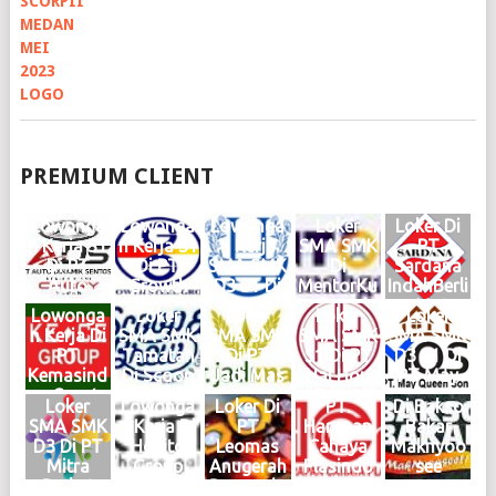
PREMIUM CLIENT
Lowonga
Lowonga
Lowonga
Loker
Loker Di
n Kerja S1
n Kerja S1
n Kerja
SMA SMK
PT
Di PT
Di PT
SMA SMK
Di
Sardana
Auto
Growth
D3 S1 Di
MentorKu
IndahBerli
Dinamik
Steel
Haries
Indonesia
an Motor
Lowonga
Loker
Loker
Loker
Loker
Sentosa
Group
Group
Medan
Medan
n Kerja Di
SMA SMK
SMA SMK
SMA SMK
SMA SMK
Medan
Medan
Medan
Maret
Februari
PT
Tamatan
Di PT
S1 Di PT
D3 S1 Di
Juni 2026
Mei 2026
Mei 2026
2025
2025
Kemasind
Di Scoop
Jadi Mas
Hai Hou
PT May
Logo
Logo
Logo
Logo
Logo
o Cepat
Brew
Medan
Group
Queen
Loker
Lowonga
Loker Di
PT.
Di Bakso
Medan
Medan
KIM
Medan
Son
SMA SMK
n Kerja Di
PT
Harapan
Bakar
Oktober
Juni 2024
Mabar
Januari
Medan
D3 Di PT
Hokito
Leomas
Cahaya
Maknyoo
2024
Logo
April
2024
2024
Mitra
Group
Anugerah
Plasindo
see
Logo
2024
Logo
Logo
Berkat
Medan
Bersauda
Logo