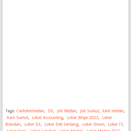
Tags:
Carilokermedan
,
D3
,
Job Medan
,
Job Sumut
,
karir medan
,
Karir Sumut
,
Loker Accounting
,
Loker Binjai 2022
,
Loker
Brandan
,
Loker D3
,
Loker Deli Serdang
,
Loker Driver
,
Loker IT
,
Loker Karo
,
Loker Langkat
,
Loker Medan
,
Loker Medan 2022
,