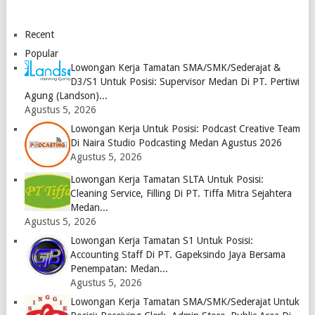
Abadi
Juni 2023
ra Medan
Medan
Logo
April
2023
2023
Recent
Logo
Logo
Popular
Lowongan Kerja Tamatan SMA/SMK/Sederajat &
D3/S1 Untuk Posisi: Supervisor Medan Di PT. Pertiwi
Agung (Landson)...
Agustus 5, 2026
Lowongan Kerja Untuk Posisi: Podcast Creative Team
Di Naira Studio Podcasting Medan Agustus 2026
Agustus 5, 2026
Lowongan Kerja Tamatan SLTA Untuk Posisi:
Cleaning Service, Filling Di PT. Tiffa Mitra Sejahtera
Medan...
Agustus 5, 2026
Lowongan Kerja Tamatan S1 Untuk Posisi:
Accounting Staff Di PT. Gapeksindo Jaya Bersama
Penempatan: Medan...
Agustus 5, 2026
Lowongan Kerja Tamatan SMA/SMK/Sederajat Untuk