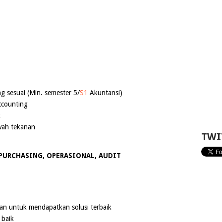
ng sesuai (Min. semester 5/
S1
Akuntansi)
ccounting
k
awah tekanan
TWI
 PURCHASING, OPERASIONAL, AUDIT
n untuk mendapatkan solusi terbaik
 baik