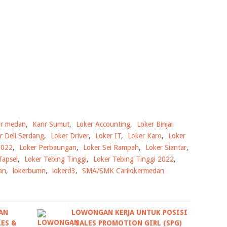
ir medan
,
Karir Sumut
,
Loker Accounting
,
Loker Binjai
r Deli Serdang
,
Loker Driver
,
Loker IT
,
Loker Karo
,
Loker
2022
,
Loker Perbaungan
,
Loker Sei Rampah
,
Loker Siantar
,
Tapsel
,
Loker Tebing Tinggi
,
Loker Tebing Tinggi 2022
,
an
,
lokerbumn
,
lokerd3
,
SMA/SMK Carilokermedan
AN
LOWONGAN KERJA UNTUK POSISI
LES &
: SALES PROMOTION GIRL (SPG)