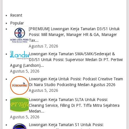
Logo
Abadi
Juni 2023
ra Medan
Medan
Logo
April
2023
2023
Recent
Logo
Logo
Popular
[PREMIUM] Lowongan Kerja Tamatan D3/S1 Untuk
Posisi: Mill Manager, Manager HR & GA, Manager
Tax...
Agustus 7, 2026
Lowongan Kerja Tamatan SMA/SMK/Sederajat &
D3/S1 Untuk Posisi: Supervisor Medan Di PT. Pertiwi
Agung (Landson)...
Agustus 5, 2026
Lowongan Kerja Untuk Posisi: Podcast Creative Team
Di Naira Studio Podcasting Medan Agustus 2026
Agustus 5, 2026
Lowongan Kerja Tamatan SLTA Untuk Posisi:
Cleaning Service, Filling Di PT. Tiffa Mitra Sejahtera
Medan...
Agustus 5, 2026
Lowongan Kerja Tamatan S1 Untuk Posisi: