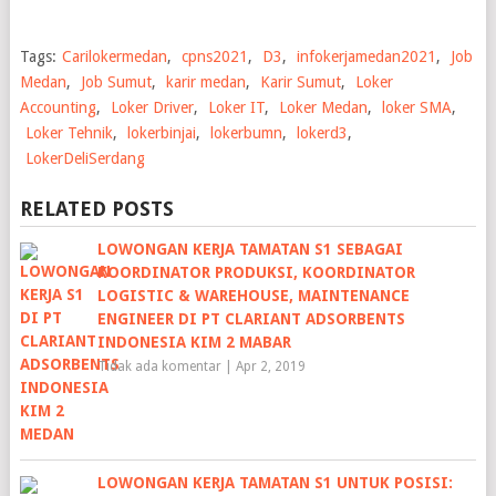
Tags:
Carilokermedan
,
cpns2021
,
D3
,
infokerjamedan2021
,
Job
Medan
,
Job Sumut
,
karir medan
,
Karir Sumut
,
Loker
Accounting
,
Loker Driver
,
Loker IT
,
Loker Medan
,
loker SMA
,
Loker Tehnik
,
lokerbinjai
,
lokerbumn
,
lokerd3
,
LokerDeliSerdang
RELATED POSTS
LOWONGAN KERJA TAMATAN S1 SEBAGAI
KOORDINATOR PRODUKSI, KOORDINATOR
LOGISTIC & WAREHOUSE, MAINTENANCE
ENGINEER DI PT CLARIANT ADSORBENTS
INDONESIA KIM 2 MABAR
Tidak ada komentar
|
Apr 2, 2019
LOWONGAN KERJA TAMATAN S1 UNTUK POSISI: