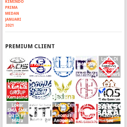
PREMIUM CLIENT
Lowonga
Lowonga
Lowonga
Loker
Loker Di
n Kerja S1
n Kerja S1
n Kerja
SMA SMK
PT
Di PT
Di PT
SMA SMK
Di
Sardana
Auto
Growth
D3 S1 Di
MentorKu
IndahBerli
Dinamik
Steel
Haries
Indonesia
an Motor
Lowonga
Loker
Loker
Loker
Loker
Sentosa
Group
Group
Medan
Medan
n Kerja Di
SMA SMK
SMA SMK
SMA SMK
SMA SMK
Medan
Medan
Medan
Maret
Februari
PT
Tamatan
Di PT
S1 Di PT
D3 S1 Di
Juni 2026
Mei 2026
Mei 2026
2025
2025
Kemasind
Di Scoop
Jadi Mas
Hai Hou
PT May
Logo
Logo
Logo
Logo
Logo
o Cepat
Brew
Medan
Group
Queen
Loker
Lowonga
Loker Di
PT.
Di Bakso
Medan
Medan
KIM
Medan
Son
SMA SMK
n Kerja Di
PT
Harapan
Bakar
Oktober
Juni 2024
Mabar
Januari
Medan
D3 Di PT
Hokito
Leomas
Cahaya
Maknyoo
2024
Logo
April
2024
2024
Mitra
Group
Anugerah
Plasindo
see
Logo
2024
Logo
Logo
Berkat
Medan
Bersauda