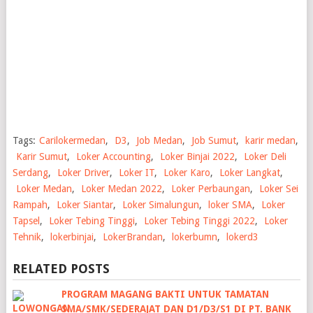
Tags:
Carilokermedan
,
D3
,
Job Medan
,
Job Sumut
,
karir medan
,
Karir Sumut
,
Loker Accounting
,
Loker Binjai 2022
,
Loker Deli
Serdang
,
Loker Driver
,
Loker IT
,
Loker Karo
,
Loker Langkat
,
Loker Medan
,
Loker Medan 2022
,
Loker Perbaungan
,
Loker Sei
Rampah
,
Loker Siantar
,
Loker Simalungun
,
loker SMA
,
Loker
Tapsel
,
Loker Tebing Tinggi
,
Loker Tebing Tinggi 2022
,
Loker
Tehnik
,
lokerbinjai
,
LokerBrandan
,
lokerbumn
,
lokerd3
RELATED POSTS
PROGRAM MAGANG BAKTI UNTUK TAMATAN
SMA/SMK/SEDERAJAT DAN D1/D3/S1 DI PT. BANK