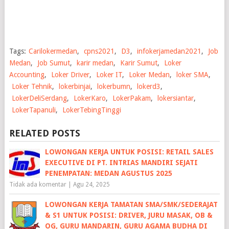
Tags:
Carilokermedan
,
cpns2021
,
D3
,
infokerjamedan2021
,
Job
Medan
,
Job Sumut
,
karir medan
,
Karir Sumut
,
Loker
Accounting
,
Loker Driver
,
Loker IT
,
Loker Medan
,
loker SMA
,
Loker Tehnik
,
lokerbinjai
,
lokerbumn
,
lokerd3
,
LokerDeliSerdang
,
LokerKaro
,
LokerPakam
,
lokersiantar
,
LokerTapanuli
,
LokerTebingTinggi
RELATED POSTS
LOWONGAN KERJA UNTUK POSISI: RETAIL SALES
EXECUTIVE DI PT. INTRIAS MANDIRI SEJATI
PENEMPATAN: MEDAN AGUSTUS 2025
Tidak ada komentar
|
Agu 24, 2025
LOWONGAN KERJA TAMATAN SMA/SMK/SEDERAJAT
& S1 UNTUK POSISI: DRIVER, JURU MASAK, OB &
OG, GURU MANDARIN, GURU AGAMA BUDHA DI