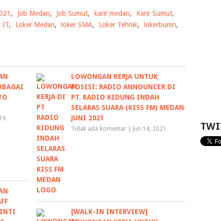
2021
,
Job Medan
,
Job Sumut
,
karir medan
,
Karir Sumut
,
 IT
,
Loker Medan
,
loker SMA
,
Loker Tehnik
,
lokerbumn
,
AN
LOWONGAN KERJA UNTUK
RBAGAI
POSISI: RADIO ANNOUNCER DI
TO
PT. RADIO KIDUNG INDAH
SELARAS SUARA (KISS FM) MEDAN
JUNI 2021
019
TWI
Tidak ada komentar
|
Jun 14, 2021
AN
AFF
 INTI
[WALK-IN INTERVIEW]