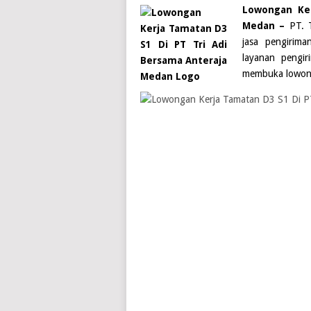
Lowongan Ker
Medan –
PT. T
jasa pengirim
layanan pengi
membuka lowong