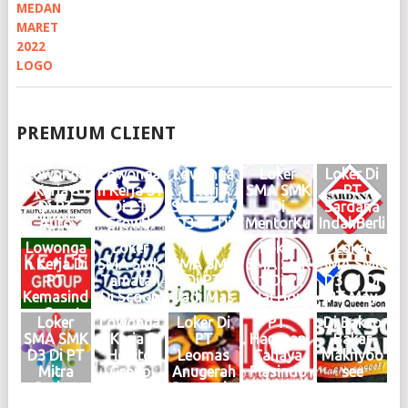
PREMIUM CLIENT
Lowonga
Lowonga
Lowonga
Loker
Loker Di
n Kerja S1
n Kerja S1
n Kerja
SMA SMK
PT
Di PT
Di PT
SMA SMK
Di
Sardana
Auto
Growth
D3 S1 Di
MentorKu
IndahBerli
Dinamik
Steel
Haries
Indonesia
an Motor
Lowonga
Loker
Loker
Loker
Loker
Sentosa
Group
Group
Medan
Medan
n Kerja Di
SMA SMK
SMA SMK
SMA SMK
SMA SMK
Medan
Medan
Medan
Maret
Februari
PT
Tamatan
Di PT
S1 Di PT
D3 S1 Di
Juni 2026
Mei 2026
Mei 2026
2025
2025
Kemasind
Di Scoop
Jadi Mas
Hai Hou
PT May
Logo
Logo
Logo
Logo
Logo
o Cepat
Brew
Medan
Group
Queen
Loker
Lowonga
Loker Di
PT.
Di Bakso
Medan
Medan
KIM
Medan
Son
SMA SMK
n Kerja Di
PT
Harapan
Bakar
Oktober
Juni 2024
Mabar
Januari
Medan
D3 Di PT
Hokito
Leomas
Cahaya
Maknyoo
2024
Logo
April
2024
2024
Mitra
Group
Anugerah
Plasindo
see
Logo
2024
Logo
Logo
Berkat
Medan
Bersauda
Logo
Abadi
Juni 2023
ra Medan