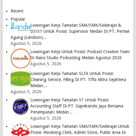
Medan
Logo
April
2023
2023
Recent
Logo
Logo
Popular
Lowongan Kerja Tamatan SMA/SMK/Sederajat &
D3/S1 Untuk Posisi: Supervisor Medan Di PT. Pertiwi
Agung (Landson)...
Agustus 5, 2026
Lowongan Kerja Untuk Posisi: Podcast Creative Team
Di Naira Studio Podcasting Medan Agustus 2026
Agustus 5, 2026
Lowongan Kerja Tamatan SLTA Untuk Posisi:
Cleaning Service, Filling Di PT. Tiffa Mitra Sejahtera
Medan...
Agustus 5, 2026
Lowongan Kerja Tamatan S1 Untuk Posisi:
Accounting Staff Di PT. Gapeksindo Jaya Bersama
Penempatan: Medan...
Agustus 5, 2026
Lowongan Kerja Tamatan SMA/SMK/Sederajat Untuk
Posisi: Receiving Clerk, Admin Store, Public Area Di