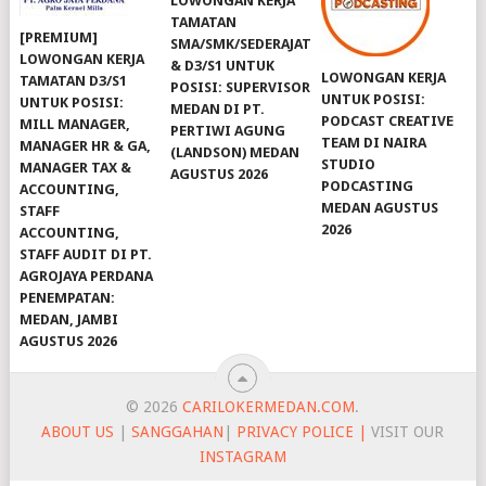
LOWONGAN KERJA
TAMATAN
[PREMIUM]
SMA/SMK/SEDERAJAT
LOWONGAN KERJA
& D3/S1 UNTUK
LOWONGAN KERJA
TAMATAN D3/S1
POSISI: SUPERVISOR
UNTUK POSISI:
UNTUK POSISI:
MEDAN DI PT.
PODCAST CREATIVE
MILL MANAGER,
PERTIWI AGUNG
TEAM DI NAIRA
MANAGER HR & GA,
(LANDSON) MEDAN
STUDIO
MANAGER TAX &
AGUSTUS 2026
PODCASTING
ACCOUNTING,
MEDAN AGUSTUS
STAFF
2026
ACCOUNTING,
STAFF AUDIT DI PT.
AGROJAYA PERDANA
PENEMPATAN:
MEDAN, JAMBI
AGUSTUS 2026
© 2026
CARILOKERMEDAN.COM
.
ABOUT US
|
SANGGAHAN
|
PRIVACY POLICE |
VISIT OUR
INSTAGRAM