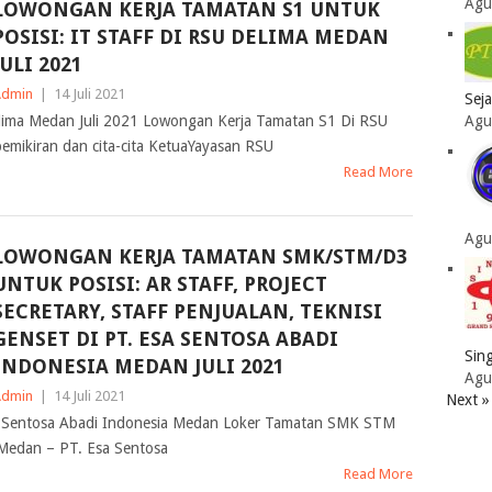
Agu
LOWONGAN KERJA TAMATAN S1 UNTUK
POSISI: IT STAFF DI RSU DELIMA MEDAN
JULI 2021
Admin
|
14 Juli 2021
Sej
Agu
ima Medan Juli 2021 Lowongan Kerja Tamatan S1 Di RSU
pemikiran dan cita-cita KetuaYayasan RSU
Read More
Agu
LOWONGAN KERJA TAMATAN SMK/STM/D3
UNTUK POSISI: AR STAFF, PROJECT
SECRETARY, STAFF PENJUALAN, TEKNISI
GENSET DI PT. ESA SENTOSA ABADI
Sing
INDONESIA MEDAN JULI 2021
Agu
Admin
|
14 Juli 2021
Next »
 Sentosa Abadi Indonesia Medan Loker Tamatan SMK STM
 Medan – PT. Esa Sentosa
Read More