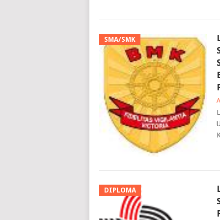
SMA/SMK
L
U
K
DIPLOMA