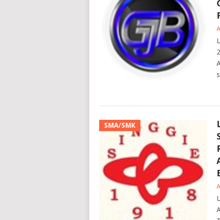
L
2
A
s
SMA/SMK
L
A