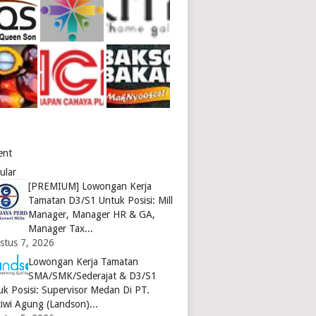
ent
ular
[PREMIUM] Lowongan Kerja
Tamatan D3/S1 Untuk Posisi: Mill
Manager, Manager HR & GA,
Manager Tax...
stus 7, 2026
Lowongan Kerja Tamatan
SMA/SMK/Sederajat & D3/S1
uk Posisi: Supervisor Medan Di PT.
tiwi Agung (Landson)...