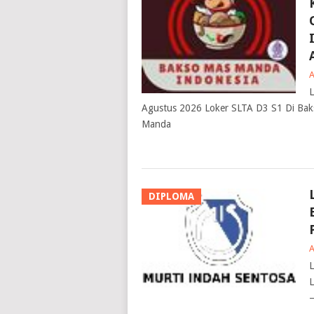
L
Agustus 2026 Loker SLTA D3 S1 Di Ba
Manda
DIPLOMA
L
L
–