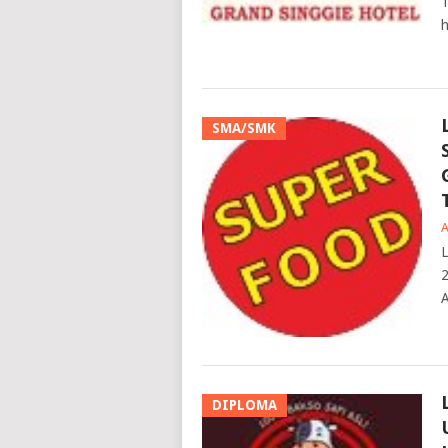
T
h
SMA/SMK
L
2
A
DIPLOMA