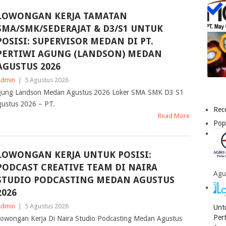
LOWONGAN KERJA TAMATAN
SMA/SMK/SEDERAJAT & D3/S1 UNTUK
POSISI: SUPERVISOR MEDAN DI PT.
PERTIWI AGUNG (LANDSON) MEDAN
AGUSTUS 2026
Admin
|
5 Agustus 2026
Agung Landson Medan Agustus 2026 Loker SMA SMK D3 S1
ustus 2026 – PT.
Rec
Read More
Pop
LOWONGAN KERJA UNTUK POSISI:
PODCAST CREATIVE TEAM DI NAIRA
Agu
STUDIO PODCASTING MEDAN AGUSTUS
2026
Admin
|
5 Agustus 2026
Unt
Per
owongan Kerja Di Naira Studio Podcasting Medan Agustus