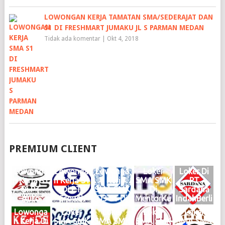
LOWONGAN KERJA TAMATAN SMA/SEDERAJAT DAN
S1 DI FRESHMART JUMAKU JL S PARMAN MEDAN
Tidak ada komentar
|
Okt 4, 2018
PREMIUM CLIENT
Lowonga
Lowonga
Lowonga
Loker
Loker Di
n Kerja S1
n Kerja S1
n Kerja
SMA SMK
PT
Di PT
Di PT
SMA SMK
Di
Sardana
Auto
Growth
D3 S1 Di
MentorKu
IndahBerli
Dinamik
Steel
Haries
Indonesia
an Motor
Lowonga
Loker
Loker
Loker
Loker
Sentosa
Group
Group
Medan
Medan
n Kerja Di
SMA SMK
SMA SMK
SMA SMK
SMA SMK