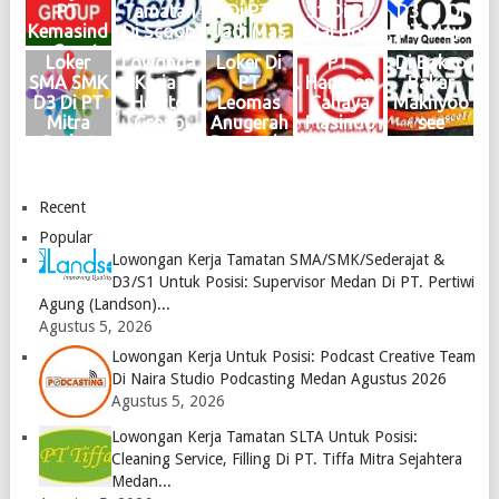
Medan
Medan
Medan
Maret
Februari
PT
Tamatan
Di PT
S1 Di PT
D3 S1 Di
Juni 2026
Mei 2026
Mei 2026
2025
2025
Kemasind
Di Scoop
Jadi Mas
Hai Hou
PT May
Logo
Logo
Logo
Logo
Logo
o Cepat
Brew
Medan
Group
Queen
Loker
Lowonga
Loker Di
PT.
Di Bakso
Medan
Medan
KIM
Medan
Son
SMA SMK
n Kerja Di
PT
Harapan
Bakar
Oktober
Juni 2024
Mabar
Januari
Medan
D3 Di PT
Hokito
Leomas
Cahaya
Maknyoo
2024
Logo
April
2024
2024
Mitra
Group
Anugerah
Plasindo
see
Logo
2024
Logo
Logo
Berkat
Medan
Bersauda
Logo
Abadi
Juni 2023
ra Medan
Medan
Logo
April
2023
2023
Recent
Logo
Logo
Popular
Lowongan Kerja Tamatan SMA/SMK/Sederajat &
D3/S1 Untuk Posisi: Supervisor Medan Di PT. Pertiwi
Agung (Landson)...
Agustus 5, 2026
Lowongan Kerja Untuk Posisi: Podcast Creative Team
Di Naira Studio Podcasting Medan Agustus 2026
Agustus 5, 2026
Lowongan Kerja Tamatan SLTA Untuk Posisi:
Cleaning Service, Filling Di PT. Tiffa Mitra Sejahtera
Medan...