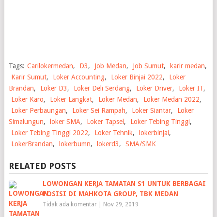
Tags:
Carilokermedan
,
D3
,
Job Medan
,
Job Sumut
,
karir medan
,
Karir Sumut
,
Loker Accounting
,
Loker Binjai 2022
,
Loker
Brandan
,
Loker D3
,
Loker Deli Serdang
,
Loker Driver
,
Loker IT
,
Loker Karo
,
Loker Langkat
,
Loker Medan
,
Loker Medan 2022
,
Loker Perbaungan
,
Loker Sei Rampah
,
Loker Siantar
,
Loker
Simalungun
,
loker SMA
,
Loker Tapsel
,
Loker Tebing Tinggi
,
Loker Tebing Tinggi 2022
,
Loker Tehnik
,
lokerbinjai
,
LokerBrandan
,
lokerbumn
,
lokerd3
,
SMA/SMK
RELATED POSTS
LOWONGAN KERJA TAMATAN S1 UNTUK BERBAGAI
POSISI DI MAHKOTA GROUP, TBK MEDAN
Tidak ada komentar
|
Nov 29, 2019