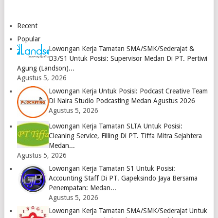
Logo
Abadi
Juni 2023
ra Medan
Medan
Logo
April
2023
2023
Recent
Logo
Logo
Popular
Lowongan Kerja Tamatan SMA/SMK/Sederajat &
D3/S1 Untuk Posisi: Supervisor Medan Di PT. Pertiwi
Agung (Landson)...
Agustus 5, 2026
Lowongan Kerja Untuk Posisi: Podcast Creative Team
Di Naira Studio Podcasting Medan Agustus 2026
Agustus 5, 2026
Lowongan Kerja Tamatan SLTA Untuk Posisi:
Cleaning Service, Filling Di PT. Tiffa Mitra Sejahtera
Medan...
Agustus 5, 2026
Lowongan Kerja Tamatan S1 Untuk Posisi:
Accounting Staff Di PT. Gapeksindo Jaya Bersama
Penempatan: Medan...
Agustus 5, 2026
Lowongan Kerja Tamatan SMA/SMK/Sederajat Untuk