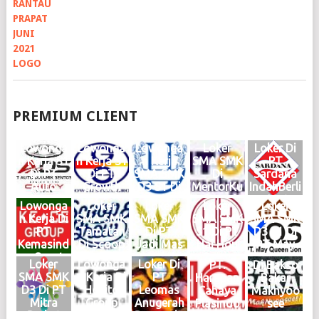
PREMIUM CLIENT
Lowonga
Lowonga
Lowonga
Loker
Loker Di
n Kerja S1
n Kerja S1
n Kerja
SMA SMK
PT
Di PT
Di PT
SMA SMK
Di
Sardana
Auto
Growth
D3 S1 Di
MentorKu
IndahBerli
Dinamik
Steel
Haries
Indonesia
an Motor
Lowonga
Loker
Loker
Loker
Loker
Sentosa
Group
Group
Medan
Medan
n Kerja Di
SMA SMK
SMA SMK
SMA SMK
SMA SMK
Medan
Medan
Medan
Maret
Februari
PT
Tamatan
Di PT
S1 Di PT
D3 S1 Di
Juni 2026
Mei 2026
Mei 2026
2025
2025
Kemasind
Di Scoop
Jadi Mas
Hai Hou
PT May
Logo
Logo
Logo
Logo
Logo
o Cepat
Brew
Medan
Group
Queen
Loker
Lowonga
Loker Di
PT.
Di Bakso
Medan
Medan
KIM
Medan
Son
SMA SMK
n Kerja Di
PT
Harapan
Bakar
Oktober
Juni 2024
Mabar
Januari
Medan
D3 Di PT
Hokito
Leomas
Cahaya
Maknyoo
2024
Logo
April
2024
2024
Mitra
Group
Anugerah
Plasindo
see
Logo
2024
Logo
Logo
Berkat
Medan
Bersauda