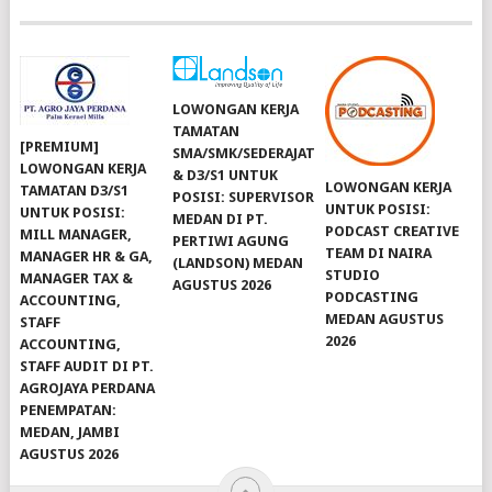
LOWONGAN KERJA
TAMATAN
[PREMIUM]
SMA/SMK/SEDERAJAT
LOWONGAN KERJA
& D3/S1 UNTUK
LOWONGAN KERJA
TAMATAN D3/S1
POSISI: SUPERVISOR
UNTUK POSISI:
UNTUK POSISI:
MEDAN DI PT.
PODCAST CREATIVE
MILL MANAGER,
PERTIWI AGUNG
TEAM DI NAIRA
MANAGER HR & GA,
(LANDSON) MEDAN
STUDIO
MANAGER TAX &
AGUSTUS 2026
PODCASTING
ACCOUNTING,
MEDAN AGUSTUS
STAFF
2026
ACCOUNTING,
STAFF AUDIT DI PT.
AGROJAYA PERDANA
PENEMPATAN:
MEDAN, JAMBI
AGUSTUS 2026