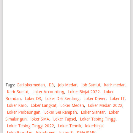
Tags:
Carilokermedan
,
D3
,
Job Medan
,
Job Sumut
,
karir medan
,
Karir Sumut
,
Loker Accounting
,
Loker Binjai 2022
,
Loker
Brandan
,
Loker D3
,
Loker Deli Serdang
,
Loker Driver
,
Loker IT
,
Loker Karo
,
Loker Langkat
,
Loker Medan
,
Loker Medan 2022
,
Loker Perbaungan
,
Loker Sei Rampah
,
Loker Siantar
,
Loker
Simalungun
,
loker SMA
,
Loker Tapsel
,
Loker Tebing Tinggi
,
Loker Tebing Tinggi 2022
,
Loker Tehnik
,
lokerbinjai
,
LokerBrandan
,
lokerbumn
,
lokerd3
,
SMA/SMK