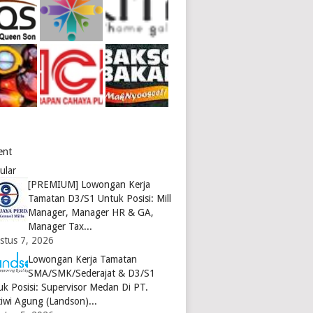
ent
ular
[PREMIUM] Lowongan Kerja
Tamatan D3/S1 Untuk Posisi: Mill
Manager, Manager HR & GA,
Manager Tax...
stus 7, 2026
Lowongan Kerja Tamatan
SMA/SMK/Sederajat & D3/S1
uk Posisi: Supervisor Medan Di PT.
tiwi Agung (Landson)...