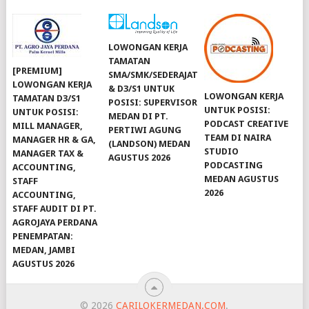
LOWONGAN KERJA
TAMATAN
[PREMIUM]
SMA/SMK/SEDERAJAT
LOWONGAN KERJA
& D3/S1 UNTUK
LOWONGAN KERJA
TAMATAN D3/S1
POSISI: SUPERVISOR
UNTUK POSISI:
UNTUK POSISI:
MEDAN DI PT.
PODCAST CREATIVE
MILL MANAGER,
PERTIWI AGUNG
TEAM DI NAIRA
MANAGER HR & GA,
(LANDSON) MEDAN
STUDIO
MANAGER TAX &
AGUSTUS 2026
PODCASTING
ACCOUNTING,
MEDAN AGUSTUS
STAFF
2026
ACCOUNTING,
STAFF AUDIT DI PT.
AGROJAYA PERDANA
PENEMPATAN:
MEDAN, JAMBI
AGUSTUS 2026
© 2026
CARILOKERMEDAN.COM
.