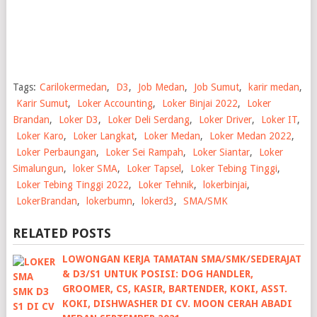
Tags:
Carilokermedan
,
D3
,
Job Medan
,
Job Sumut
,
karir medan
,
Karir Sumut
,
Loker Accounting
,
Loker Binjai 2022
,
Loker
Brandan
,
Loker D3
,
Loker Deli Serdang
,
Loker Driver
,
Loker IT
,
Loker Karo
,
Loker Langkat
,
Loker Medan
,
Loker Medan 2022
,
Loker Perbaungan
,
Loker Sei Rampah
,
Loker Siantar
,
Loker
Simalungun
,
loker SMA
,
Loker Tapsel
,
Loker Tebing Tinggi
,
Loker Tebing Tinggi 2022
,
Loker Tehnik
,
lokerbinjai
,
LokerBrandan
,
lokerbumn
,
lokerd3
,
SMA/SMK
RELATED POSTS
LOWONGAN KERJA TAMATAN SMA/SMK/SEDERAJAT
& D3/S1 UNTUK POSISI: DOG HANDLER,
GROOMER, CS, KASIR, BARTENDER, KOKI, ASST.
KOKI, DISHWASHER DI CV. MOON CERAH ABADI