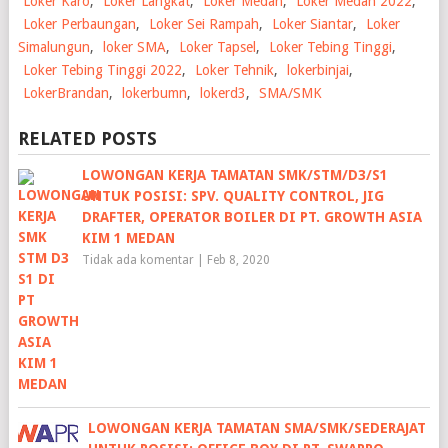
Loker Karo
,
Loker Langkat
,
Loker Medan
,
Loker Medan 2022
,
Loker Perbaungan
,
Loker Sei Rampah
,
Loker Siantar
,
Loker
Simalungun
,
loker SMA
,
Loker Tapsel
,
Loker Tebing Tinggi
,
Loker Tebing Tinggi 2022
,
Loker Tehnik
,
lokerbinjai
,
LokerBrandan
,
lokerbumn
,
lokerd3
,
SMA/SMK
RELATED POSTS
LOWONGAN KERJA TAMATAN SMK/STM/D3/S1
UNTUK POSISI: SPV. QUALITY CONTROL, JIG
DRAFTER, OPERATOR BOILER DI PT. GROWTH ASIA
KIM 1 MEDAN
Tidak ada komentar
|
Feb 8, 2020
LOWONGAN KERJA TAMATAN SMA/SMK/SEDERAJAT