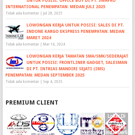
UNTUK POSISI: OFFICE BOY DI PT. SWAPRO
INTERNATIONAL PENEMPATAN: MEDAN JULI 2025
Tidak ada komentar
|
Jul 28, 2025
LOWONGAN KERJA UNTUK POSISI: SALES DI PT.
INDONE KARGO EKSPRESS PENEMPATAN: MEDAN
MARET 2024
Tidak ada komentar
|
Mar 16, 2024
LOWONGAN KERJA TAMATAN SMA/SMK/SEDERAJAT
UNTUK POSISI: FRONTLINER GADGET, SALESMAN
DI PT. INTRIAS MANDIRI SEJATI (IMS)
PENEMPATAN: MEDAN SEPTEMBER 2025
Tidak ada komentar
|
Sep 4, 2025
PREMIUM CLIENT
Lowonga
Lowonga
Lowonga
Loker
Loker Di
n Kerja S1
n Kerja S1
n Kerja
SMA SMK
PT
Di PT
Di PT
SMA SMK
Di
Sardana
Auto
Growth
D3 S1 Di
MentorKu
IndahBerli