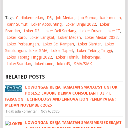
Tags:
Carilokermedan
,
D3
,
Job Medan
,
Job Sumut
,
karir medan
,
Karir Sumut
,
Loker Accounting
,
Loker Binjai 2022
,
Loker
Brandan
,
Loker D3
,
Loker Deli Serdang
,
Loker Driver
,
Loker IT
,
Loker Karo
,
Loker Langkat
,
Loker Medan
,
Loker Medan 2022
,
Loker Perbaungan
,
Loker Sei Rampah
,
Loker Siantar
,
Loker
Simalungun
,
loker SMA
,
Loker Tapsel
,
Loker Tebing Tinggi
,
Loker Tebing Tinggi 2022
,
Loker Tehnik
,
lokerbinjai
,
LokerBrandan
,
lokerbumn
,
lokerd3
,
SMA/SMK
RELATED POSTS
LOWONGAN KERJA TAMATAN SMA/D3/S1 UNTUK
POSISI: LABORE DERMA CONSULTANT DI PT.
PARAGON TECHNOLOGY AND INNOVATION PENEMPATAN:
MEDAN NOVEMBER 2025
Tidak ada komentar
|
Nov 6, 2025
LOWONGAN KERJA TAMATAN SMA/SMK/SEDERAJAT