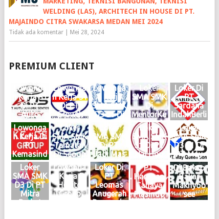
MARKETING, TEKNISI BANGUNAN, TEKNISI
WELDING (LAS), ARCHITECH IN HOUSE DI PT.
MAJAINDO CITRA SWAKARSA MEDAN MEI 2024
Tidak ada komentar
|
Mei 28, 2024
PREMIUM CLIENT
Lowonga
Lowonga
Lowonga
Loker
Loker Di
n Kerja S1
n Kerja S1
n Kerja
SMA SMK
PT
Di PT
Di PT
SMA SMK
Di
Sardana
Auto
Growth
D3 S1 Di
MentorKu
IndahBerli
Dinamik
Steel
Haries
Indonesia
an Motor
Lowonga
Loker
Loker
Loker
Loker
Sentosa
Group
Group
Medan
Medan
n Kerja Di
SMA SMK
SMA SMK
SMA SMK
SMA SMK
Medan
Medan
Medan
Maret
Februari
PT
Tamatan
Di PT
S1 Di PT
D3 S1 Di
Juni 2026
Mei 2026
Mei 2026
2025
2025
Kemasind
Di Scoop
Jadi Mas
Hai Hou
PT May
Logo
Logo
Logo
Logo
Logo
o Cepat
Brew
Medan
Group
Queen
Loker
Lowonga
Loker Di
PT.
Di Bakso
Medan
Medan
KIM
Medan
Son
SMA SMK
n Kerja Di
PT
Harapan
Bakar
Oktober
Juni 2024
Mabar
Januari
Medan
D3 Di PT
Hokito
Leomas
Cahaya
Maknyoo
2024
Logo
April
2024
2024
Mitra
Group
Anugerah
Plasindo
see
Logo
2024
Logo
Logo
Berkat
Medan
Bersauda
Logo
Abadi
Juni 2023
ra Medan