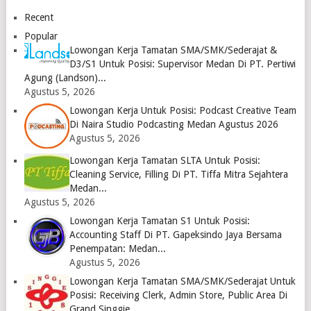
Medan
Logo
April
2023
2023
Recent
Logo
Logo
Popular
Lowongan Kerja Tamatan SMA/SMK/Sederajat &
D3/S1 Untuk Posisi: Supervisor Medan Di PT. Pertiwi
Agung (Landson)...
Agustus 5, 2026
Lowongan Kerja Untuk Posisi: Podcast Creative Team
Di Naira Studio Podcasting Medan Agustus 2026
Agustus 5, 2026
Lowongan Kerja Tamatan SLTA Untuk Posisi:
Cleaning Service, Filling Di PT. Tiffa Mitra Sejahtera
Medan...
Agustus 5, 2026
Lowongan Kerja Tamatan S1 Untuk Posisi:
Accounting Staff Di PT. Gapeksindo Jaya Bersama
Penempatan: Medan...
Agustus 5, 2026
Lowongan Kerja Tamatan SMA/SMK/Sederajat Untuk
Posisi: Receiving Clerk, Admin Store, Public Area Di
Grand Singgie...