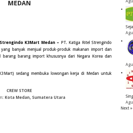
Agu
MEDAN
Sej
Agu
 Strengindo K3Mart Medan –
PT. Katiga Ritel Strengindo
n yang banyak menjual produk-produk makanan import dan
al barang barang import khususnya dari Negara Korea dan
Agu
(K3Mart)
sedang membuka lowongan kerja di
Medan
untuk
CREW STORE
Sing
n:
Kota Medan, Sumatera Utara
Agu
Next »