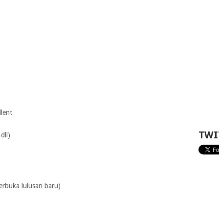
lent
TWI
dll)
erbuka lulusan baru)