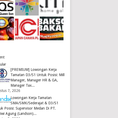
ent
ular
[PREMIUM] Lowongan Kerja
Tamatan D3/S1 Untuk Posisi: Mill
Manager, Manager HR & GA,
Manager Tax...
stus 7, 2026
Lowongan Kerja Tamatan
SMA/SMK/Sederajat & D3/S1
uk Posisi: Supervisor Medan Di PT.
tiwi Agung (Landson)...