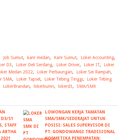
,
Job Sumut
,
karir medan
,
Karir Sumut
,
Loker Accounting
,
ker D3
,
Loker Deli Serdang
,
Loker Driver
,
Loker IT
,
Loker
oker Medan 2022
,
Loker Perbaungan
,
Loker Sei Rampah
,
er SMA
,
Loker Tapsel
,
Loker Tebing Tinggi
,
Loker Tebing
,
LokerBrandan
,
lokerbumn
,
lokerd3
,
SMA/SMK
AN
LOWONGAN KERJA TAMATAN
 D3/S1
SMA/SMK/SEDERAJAT UNTUK
, STAFF
POSISI: SALES SUPERVISOR DI
A ARTHA
PT. GONDOWANGI TRADISIONAL
 2021
KOSMETIKA PENEMPATAN: