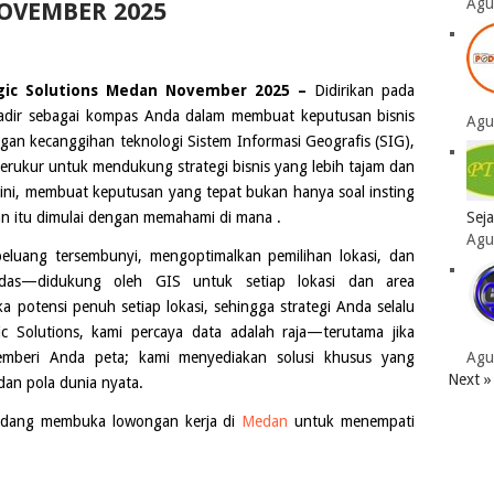
Agu
OVEMBER 2025
gic Solutions Medan November 2025 –
Didirikan pada
hadir sebagai kompas Anda dalam membuat keputusan bisnis
Agu
ngan kecanggihan teknologi Sistem Informasi Geografis (SIG),
erukur untuk mendukung strategi bisnis yang lebih tajam dan
t ini, membuat keputusan yang tepat bukan hanya soal insting
Sej
 itu dimulai dengan memahami di mana .
Agu
uang tersembunyi, mengoptimalkan pemilihan lokasi, dan
das—didukung oleh GIS untuk setiap lokasi dan area
 potensi penuh setiap lokasi, sehingga strategi Anda selalu
ic Solutions, kami percaya data adalah raja—terutama jika
Agu
memberi Anda peta; kami menyediakan solusi khusus yang
Next »
an pola dunia nyata.
dang membuka lowongan kerja di
Medan
untuk menempati