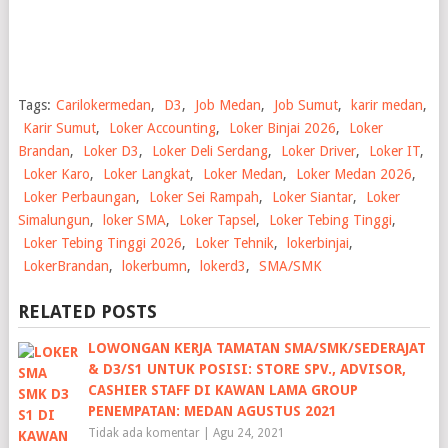
Tags:
Carilokermedan
,
D3
,
Job Medan
,
Job Sumut
,
karir medan
,
Karir Sumut
,
Loker Accounting
,
Loker Binjai 2026
,
Loker
Brandan
,
Loker D3
,
Loker Deli Serdang
,
Loker Driver
,
Loker IT
,
Loker Karo
,
Loker Langkat
,
Loker Medan
,
Loker Medan 2026
,
Loker Perbaungan
,
Loker Sei Rampah
,
Loker Siantar
,
Loker
Simalungun
,
loker SMA
,
Loker Tapsel
,
Loker Tebing Tinggi
,
Loker Tebing Tinggi 2026
,
Loker Tehnik
,
lokerbinjai
,
LokerBrandan
,
lokerbumn
,
lokerd3
,
SMA/SMK
RELATED POSTS
LOWONGAN KERJA TAMATAN SMA/SMK/SEDERAJAT
& D3/S1 UNTUK POSISI: STORE SPV., ADVISOR,
CASHIER STAFF DI KAWAN LAMA GROUP
PENEMPATAN: MEDAN AGUSTUS 2021
Tidak ada komentar
|
Agu 24, 2021