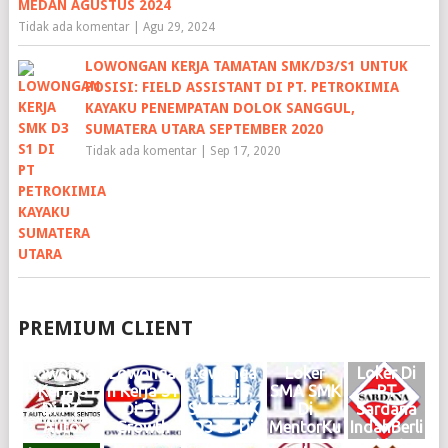
MEDAN AGUSTUS 2024
Tidak ada komentar
|
Agu 29, 2024
LOWONGAN KERJA TAMATAN SMK/D3/S1 UNTUK
POSISI: FIELD ASSISTANT DI PT. PETROKIMIA
KAYAKU PENEMPATAN DOLOK SANGGUL,
SUMATERA UTARA SEPTEMBER 2020
Tidak ada komentar
|
Sep 17, 2020
PREMIUM CLIENT
Lowonga
Lowonga
Lowonga
Loker
Loker Di
n Kerja S1
n Kerja S1
n Kerja
SMA SMK
PT
Di PT
Di PT
SMA SMK
Di
Sardana
Auto
Growth
D3 S1 Di
MentorKu
IndahBerli
Dinamik
Steel
Haries
Indonesia
an Motor