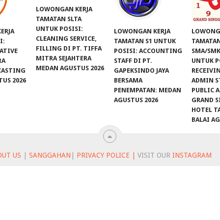
LOWONGAN KERJA
TAMATAN SLTA
UNTUK POSISI:
ERJA
LOWONGAN KERJA
LOWONGA
CLEANING SERVICE,
I:
TAMATAN S1 UNTUK
TAMATA
FILLING DI PT. TIFFA
ATIVE
POSISI: ACCOUNTING
SMA/SMK
MITRA SEJAHTERA
RA
STAFF DI PT.
UNTUK P
MEDAN AGUSTUS 2026
CASTING
GAPEKSINDO JAYA
RECEIVIN
US 2026
BERSAMA
ADMIN S
PENEMPATAN: MEDAN
PUBLIC A
AGUSTUS 2026
GRAND S
HOTEL T
BALAI A
OUT US
|
SANGGAHAN
|
PRIVACY POLICE |
VISIT OUR
INSTAGRAM