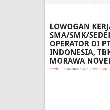
LOWOGAN KERJ
SMA/SMK/SEDER
OPERATOR DI P
INDONESIA, TB
MORAWA NOVEM
Admin
|
6 November 2025
|
SMA/SMK
|