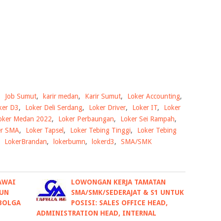
,
Job Sumut
,
karir medan
,
Karir Sumut
,
Loker Accounting
,
ker D3
,
Loker Deli Serdang
,
Loker Driver
,
Loker IT
,
Loker
oker Medan 2022
,
Loker Perbaungan
,
Loker Sei Rampah
,
er SMA
,
Loker Tapsel
,
Loker Tebing Tinggi
,
Loker Tebing
,
LokerBrandan
,
lokerbumn
,
lokerd3
,
SMA/SMK
AWAI
LOWONGAN KERJA TAMATAN
HUN
SMA/SMK/SEDERAJAT & S1 UNTUK
IBOLGA
POSISI: SALES OFFICE HEAD,
ADMINISTRATION HEAD, INTERNAL