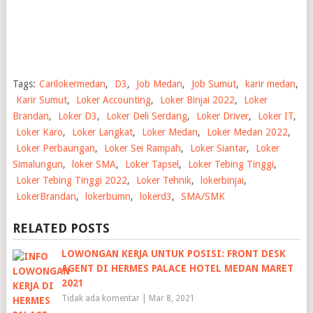
Tags:
Carilokermedan
,
D3
,
Job Medan
,
Job Sumut
,
karir medan
,
Karir Sumut
,
Loker Accounting
,
Loker Binjai 2022
,
Loker
Brandan
,
Loker D3
,
Loker Deli Serdang
,
Loker Driver
,
Loker IT
,
Loker Karo
,
Loker Langkat
,
Loker Medan
,
Loker Medan 2022
,
Loker Perbaungan
,
Loker Sei Rampah
,
Loker Siantar
,
Loker
Simalungun
,
loker SMA
,
Loker Tapsel
,
Loker Tebing Tinggi
,
Loker Tebing Tinggi 2022
,
Loker Tehnik
,
lokerbinjai
,
LokerBrandan
,
lokerbumn
,
lokerd3
,
SMA/SMK
RELATED POSTS
LOWONGAN KERJA UNTUK POSISI: FRONT DESK
AGENT DI HERMES PALACE HOTEL MEDAN MARET
2021
Tidak ada komentar
|
Mar 8, 2021