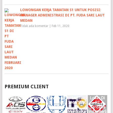
LOWONGAN KERJA TAMATAN S1 UNTUK POSISI:
MANAGER ADMINISTRASI DI PT. FUDA SARI LAUT
MEDAN
Tidak ada komentar
|
Feb 11, 2020
PREMIUM CLIENT
Lowonga
Lowonga
Lowonga
Loker
Loker Di
n Kerja S1
n Kerja S1
n Kerja
SMA SMK
PT
Di PT
Di PT
SMA SMK
Di
Sardana
Auto
Growth
D3 S1 Di
MentorKu
IndahBerli