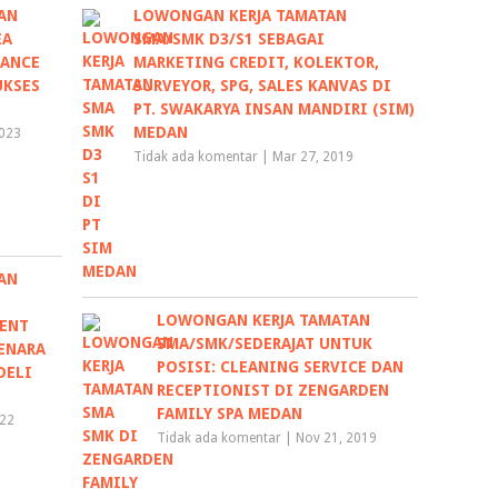
AN
LOWONGAN KERJA TAMATAN
EA
SMA/SMK D3/S1 SEBAGAI
IANCE
MARKETING CREDIT, KOLEKTOR,
UKSES
SURVEYOR, SPG, SALES KANVAS DI
PT. SWAKARYA INSAN MANDIRI (SIM)
MEDAN
2023
Tidak ada komentar
|
Mar 27, 2019
AN
LOWONGAN KERJA TAMATAN
MENT
SMA/SMK/SEDERAJAT UNTUK
MENARA
POSISI: CLEANING SERVICE DAN
DELI
RECEPTIONIST DI ZENGARDEN
FAMILY SPA MEDAN
022
Tidak ada komentar
|
Nov 21, 2019