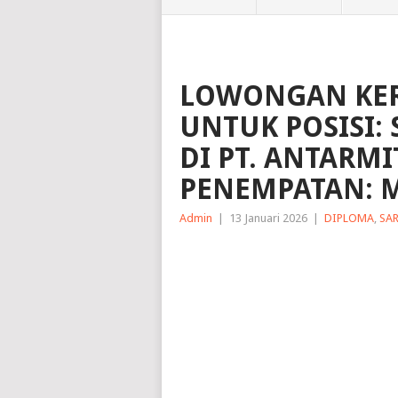
LOWONGAN KER
UNTUK POSISI: 
DI PT. ANTARM
PENEMPATAN: M
Admin
|
13 Januari 2026
|
DIPLOMA
,
SA