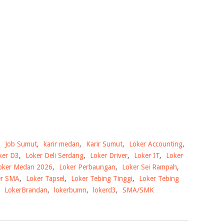
,
Job Sumut
,
karir medan
,
Karir Sumut
,
Loker Accounting
,
ker D3
,
Loker Deli Serdang
,
Loker Driver
,
Loker IT
,
Loker
oker Medan 2026
,
Loker Perbaungan
,
Loker Sei Rampah
,
er SMA
,
Loker Tapsel
,
Loker Tebing Tinggi
,
Loker Tebing
,
LokerBrandan
,
lokerbumn
,
lokerd3
,
SMA/SMK