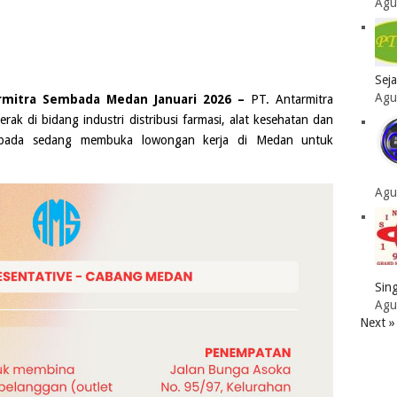
Agu
Sej
Agu
rmitra Sembada Medan Januari 2026 –
PT. Antarmitra
k di bidang industri distribusi farmasi, alat kesehatan dan
bada
sedang membuka lowongan kerja di
Medan
untuk
Agu
Sing
Agu
Next »