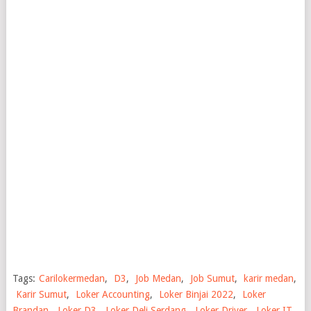
Tags:
Carilokermedan
,
D3
,
Job Medan
,
Job Sumut
,
karir medan
,
Karir Sumut
,
Loker Accounting
,
Loker Binjai 2022
,
Loker
Brandan
,
Loker D3
,
Loker Deli Serdang
,
Loker Driver
,
Loker IT
,