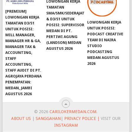
LOWONGAN KERJA
TAMATAN
[PREMIUM]
SMA/SMK/SEDERAJAT
LOWONGAN KERJA
& D3/S1 UNTUK
LOWONGAN KERJA
TAMATAN D3/S1
POSISI: SUPERVISOR
UNTUK POSISI:
UNTUK POSISI:
MEDAN DI PT.
PODCAST CREATIVE
MILL MANAGER,
PERTIWI AGUNG
TEAM DI NAIRA
MANAGER HR & GA,
(LANDSON) MEDAN
STUDIO
MANAGER TAX &
AGUSTUS 2026
PODCASTING
ACCOUNTING,
MEDAN AGUSTUS
STAFF
2026
ACCOUNTING,
STAFF AUDIT DI PT.
AGROJAYA PERDANA
PENEMPATAN:
MEDAN, JAMBI
AGUSTUS 2026
© 2026
CARILOKERMEDAN.COM
.
ABOUT US
|
SANGGAHAN
|
PRIVACY POLICE |
VISIT OUR
INSTAGRAM