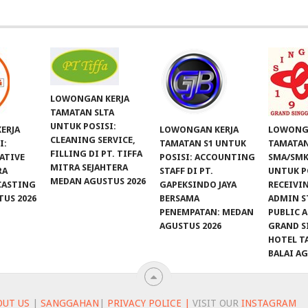
LOWONGAN KERJA
TAMATAN SLTA
UNTUK POSISI:
ERJA
LOWONGAN KERJA
LOWONGA
CLEANING SERVICE,
I:
TAMATAN S1 UNTUK
TAMATA
FILLING DI PT. TIFFA
ATIVE
POSISI: ACCOUNTING
SMA/SMK
MITRA SEJAHTERA
RA
STAFF DI PT.
UNTUK P
MEDAN AGUSTUS 2026
CASTING
GAPEKSINDO JAYA
RECEIVIN
US 2026
BERSAMA
ADMIN S
PENEMPATAN: MEDAN
PUBLIC A
AGUSTUS 2026
GRAND S
HOTEL T
BALAI A
OUT US
|
SANGGAHAN
|
PRIVACY POLICE |
VISIT OUR
INSTAGRAM