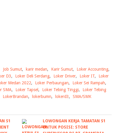
,
Job Sumut
,
karir medan
,
Karir Sumut
,
Loker Accounting
,
ker D3
,
Loker Deli Serdang
,
Loker Driver
,
Loker IT
,
Loker
oker Medan 2022
,
Loker Perbaungan
,
Loker Sei Rampah
,
er SMA
,
Loker Tapsel
,
Loker Tebing Tinggi
,
Loker Tebing
,
LokerBrandan
,
lokerbumn
,
lokerd3
,
SMA/SMK
AN S1
LOWONGAN KERJA TAMATAN S1
MENT
UNTUK POSISI: STORE