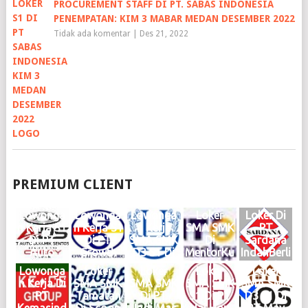
PROCUREMENT STAFF DI PT. SABAS INDONESIA
PENEMPATAN: KIM 3 MABAR MEDAN DESEMBER 2022
Tidak ada komentar
|
Des 21, 2022
PREMIUM CLIENT
Lowonga
Lowonga
Lowonga
Loker
Loker Di
n Kerja S1
n Kerja S1
n Kerja
SMA SMK
PT
Di PT
Di PT
SMA SMK
Di
Sardana
Auto
Growth
D3 S1 Di
MentorKu
IndahBerli
Dinamik
Steel
Haries
Indonesia
an Motor
Lowonga
Loker
Loker
Loker
Loker
Sentosa
Group
Group
Medan
Medan
n Kerja Di
SMA SMK
SMA SMK
SMA SMK
SMA SMK
Medan
Medan
Medan
Maret
Februari
PT
Tamatan
Di PT
S1 Di PT
D3 S1 Di
Juni 2026
Mei 2026
Mei 2026
2025
2025