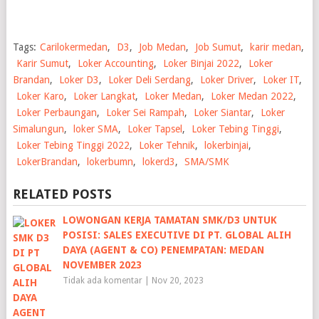
Tags:
Carilokermedan
,
D3
,
Job Medan
,
Job Sumut
,
karir medan
,
Karir Sumut
,
Loker Accounting
,
Loker Binjai 2022
,
Loker
Brandan
,
Loker D3
,
Loker Deli Serdang
,
Loker Driver
,
Loker IT
,
Loker Karo
,
Loker Langkat
,
Loker Medan
,
Loker Medan 2022
,
Loker Perbaungan
,
Loker Sei Rampah
,
Loker Siantar
,
Loker
Simalungun
,
loker SMA
,
Loker Tapsel
,
Loker Tebing Tinggi
,
Loker Tebing Tinggi 2022
,
Loker Tehnik
,
lokerbinjai
,
LokerBrandan
,
lokerbumn
,
lokerd3
,
SMA/SMK
RELATED POSTS
LOWONGAN KERJA TAMATAN SMK/D3 UNTUK
POSISI: SALES EXECUTIVE DI PT. GLOBAL ALIH
DAYA (AGENT & CO) PENEMPATAN: MEDAN
NOVEMBER 2023
Tidak ada komentar
|
Nov 20, 2023