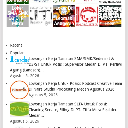
Kemasind
Di Scoop
Jadi Mas
Hai Hou
PT May
Logo
Logo
Logo
Logo
Logo
o Cepat
Brew
Medan
Group
Queen
Loker
Lowonga
Loker Di
PT.
Di Bakso
Medan
Medan
KIM
Medan
Son
SMA SMK
n Kerja Di
PT
Harapan
Bakar
Oktober
Juni 2024
Mabar
Januari
Medan
D3 Di PT
Hokito
Leomas
Cahaya
Maknyoo
2024
Logo
April
2024
2024
Mitra
Group
Anugerah
Plasindo
see
Logo
2024
Logo
Logo
Berkat
Medan
Bersauda
Logo
Abadi
Juni 2023
ra Medan
Medan
Logo
April
2023
2023
Recent
Logo
Logo
Popular
Lowongan Kerja Tamatan SMA/SMK/Sederajat &
D3/S1 Untuk Posisi: Supervisor Medan Di PT. Pertiwi
Agung (Landson)...
Agustus 5, 2026
Lowongan Kerja Untuk Posisi: Podcast Creative Team
Di Naira Studio Podcasting Medan Agustus 2026
Agustus 5, 2026
Lowongan Kerja Tamatan SLTA Untuk Posisi:
Cleaning Service, Filling Di PT. Tiffa Mitra Sejahtera
Medan...
Agustus 5, 2026