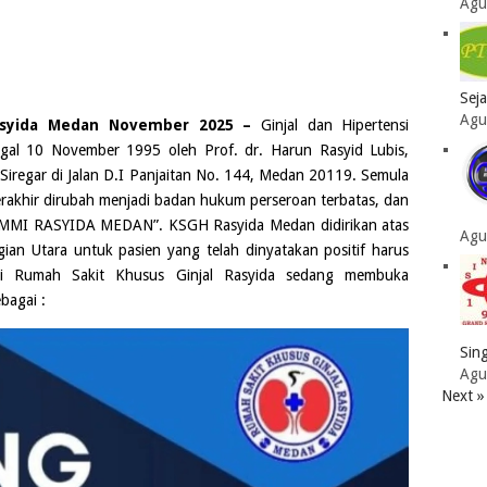
Agu
Sej
Agu
Rasyida Medan November 2025 –
Ginjal dan Hipertensi
ggal 10 November 1995 oleh Prof. dr. Harun Rasyid Lubis,
Siregar di Jalan D.I Panjaitan No. 144, Medan 20119. Semula
akhir dirubah menjadi badan hukum perseroan terbatas, dan
 UMMI RASYIDA MEDAN”.
KSGH Rasyida Medan
didirikan atas
Agu
an Utara untuk pasien yang telah dinyatakan positif harus
Kami Rumah
Sakit Khusus Ginjal Rasyid
a sedang membuka
bagai :
Sing
Agu
Next »