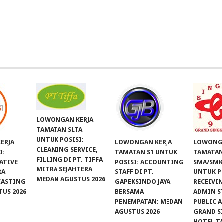
LOWONGAN KERJA
TAMATAN SLTA
UNTUK POSISI:
ERJA
LOWONGAN KERJA
LOWONGA
CLEANING SERVICE,
I:
TAMATAN S1 UNTUK
TAMATA
FILLING DI PT. TIFFA
ATIVE
POSISI: ACCOUNTING
SMA/SMK
MITRA SEJAHTERA
RA
STAFF DI PT.
UNTUK P
MEDAN AGUSTUS 2026
CASTING
GAPEKSINDO JAYA
RECEIVIN
US 2026
BERSAMA
ADMIN S
PENEMPATAN: MEDAN
PUBLIC A
AGUSTUS 2026
GRAND S
HOTEL T