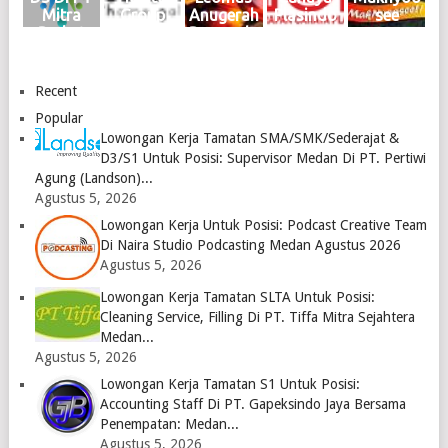
2024
Logo
April
2024
2024
Mitra
Group
Anugerah
Plasindo
see
Logo
2024
Logo
Logo
Berkat
Medan
Bersauda
Logo
Abadi
Juni 2023
ra Medan
Medan
Logo
April
2023
2023
Recent
Logo
Logo
Popular
Lowongan Kerja Tamatan SMA/SMK/Sederajat &
D3/S1 Untuk Posisi: Supervisor Medan Di PT. Pertiwi
Agung (Landson)...
Agustus 5, 2026
Lowongan Kerja Untuk Posisi: Podcast Creative Team
Di Naira Studio Podcasting Medan Agustus 2026
Agustus 5, 2026
Lowongan Kerja Tamatan SLTA Untuk Posisi:
Cleaning Service, Filling Di PT. Tiffa Mitra Sejahtera
Medan...
Agustus 5, 2026
Lowongan Kerja Tamatan S1 Untuk Posisi:
Accounting Staff Di PT. Gapeksindo Jaya Bersama
Penempatan: Medan...
Agustus 5, 2026