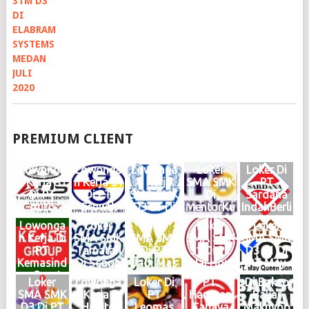
PREMIUM CLIENT
Lowonga
Lowonga
Lowonga
Loker
Loker Di
n Kerja S1
n Kerja S1
n Kerja
SMA SMK
PT
Di PT
Di PT
SMA SMK
Di
Sardana
Auto
Growth
D3 S1 Di
MentorKu
IndahBerli
Dinamik
Steel
Haries
Indonesia
an Motor
Lowonga
Loker
Loker
Loker
Loker
Sentosa
Group
Group
Medan
Medan
n Kerja Di
SMA SMK
SMA SMK
SMA SMK
SMA SMK
Medan
Medan
Medan
Maret
Februari
PT
Tamatan
Di PT
S1 Di PT
D3 S1 Di
Juni 2026
Mei 2026
Mei 2026
2025
2025
Kemasind
Di Scoop
Jadi Mas
Hai Hou
PT May
Logo
Logo
Logo
Logo
Logo
o Cepat
Brew
Medan
Group
Queen
Loker
Lowonga
Loker Di
PT.
Di Bakso
Medan
Medan
KIM
Medan
Son
SMA SMK
n Kerja Di
PT
Harapan
Bakar
Oktober
Juni 2024
Mabar
Januari
Medan
D3 Di PT
Hokito
Leomas
Cahaya
Maknyoo