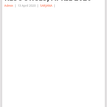
Admin
|
13 April 2020
|
SARJANA
|