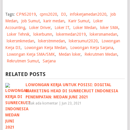
Tags:
CPNS2019
,
cpns2020
,
D3
,
infokerjamedan2020
,
Job
Medan
,
Job Sumut
,
karir medan
,
Karir Sumut
,
Loker
Accounting
,
Loker Driver
,
Loker IT
,
Loker Medan
,
loker SMA
,
Loker Tehnik
,
lokerbumn
,
lokermedan2019
,
lokersmamedan
,
lokersmkmedan
,
lokerstmmedan
,
lokersumut2020
,
Lowongan
Kerja D3
,
Lowongan Kerja Medan
,
Lowongan Kerja Sarjana
,
Lowongan Kerja SMA/SMK
,
Medan loker
,
Rekrutmen Medan
,
Rekrutmen Sumut
,
Sarjana
RELATED POSTS
LOWONGAN KERJA UNTUK POSISI: DIGITAL
MARKETING HEAD DI SUNRECRUIT INDONESIA
PENEMPATAN: MEDAN JUNI 2021
Tidak ada komentar
|
Jun 23, 2021