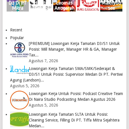
Oktober
Juni 2024
Mabar
Januari
Medan
D3 Di PT
Hokito
Leomas
Cahaya
Maknyoo
2024
Logo
April
2024
2024
Mitra
Group
Anugerah
Plasindo
see
Logo
2024
Logo
Logo
Berkat
Medan
Bersauda
Logo
Abadi
Juni 2023
ra Medan
Medan
Logo
April
2023
2023
Recent
Logo
Logo
Popular
[PREMIUM] Lowongan Kerja Tamatan D3/S1 Untuk
Posisi: Mill Manager, Manager HR & GA, Manager
Tax...
Agustus 7, 2026
Lowongan Kerja Tamatan SMA/SMK/Sederajat &
D3/S1 Untuk Posisi: Supervisor Medan Di PT. Pertiwi
Agung (Landson)...
Agustus 5, 2026
Lowongan Kerja Untuk Posisi: Podcast Creative Team
Di Naira Studio Podcasting Medan Agustus 2026
Agustus 5, 2026
Lowongan Kerja Tamatan SLTA Untuk Posisi:
Cleaning Service, Filling Di PT. Tiffa Mitra Sejahtera
Medan...