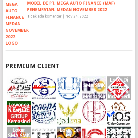
MOBIL DI PT. MEGA AUTO FINANCE (MAF)
PENEMPATAN: MEDAN NOVEMBER 2022
Tidak ada komentar
|
Nov 24, 2022
PREMIUM CLIENT
Lowonga
Lowonga
Lowonga
Loker
Loker Di
n Kerja S1
n Kerja S1
n Kerja
SMA SMK
PT
Di PT
Di PT
SMA SMK
Di
Sardana
Auto
Growth
D3 S1 Di
MentorKu
IndahBerli
Dinamik
Steel
Haries
Indonesia
an Motor
Lowonga
Loker
Loker
Loker
Loker
Sentosa
Group
Group
Medan
Medan
n Kerja Di
SMA SMK
SMA SMK
SMA SMK
SMA SMK
Medan
Medan
Medan
Maret
Februari
PT
Tamatan
Di PT
S1 Di PT
D3 S1 Di
Juni 2026
Mei 2026
Mei 2026
2025
2025
Kemasind
Di Scoop
Jadi Mas
Hai Hou
PT May
Logo
Logo
Logo
Logo
Logo
o Cepat
Brew
Medan
Group
Queen
Loker
Lowonga
Loker Di
PT.
Di Bakso
Medan
Medan
KIM
Medan
Son
SMA SMK
n Kerja Di
PT
Harapan
Bakar