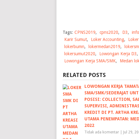
Tags:
CPNS2019
,
cpns2020
,
D3
,
inf
Karir Sumut
,
Loker Accounting
,
Loker
lokerbumn
,
lokermedan2019
,
lokers
lokersumut2020
,
Lowongan Kerja D3
Lowongan Kerja SMA/SMK
,
Medan lo
RELATED POSTS
LOWONGAN KERJA TAMAT
SMA/SMK/SEDERAJAT UN
POSISI: COLLECTION, SA
SUPERVISI, ADMINISTRA
KREDIT DI PT. ARTHA KRE
UTAMA PENEMPATAN: MED
2022
Tidak ada komentar
|
Jul 29, 2