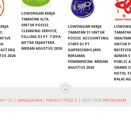
LOWONGAN KERJA
TAMATAN SLTA
UNTUK POSISI:
ERJA
LOWONGAN KERJA
LOWONGA
CLEANING SERVICE,
I:
TAMATAN S1 UNTUK
TAMATA
FILLING DI PT. TIFFA
ATIVE
POSISI: ACCOUNTING
SMA/SMK
MITRA SEJAHTERA
RA
STAFF DI PT.
UNTUK P
MEDAN AGUSTUS 2026
CASTING
GAPEKSINDO JAYA
RECEIVIN
US 2026
BERSAMA
ADMIN S
PENEMPATAN: MEDAN
PUBLIC A
AGUSTUS 2026
GRAND S
HOTEL T
BALAI A
OUT US
|
SANGGAHAN
|
PRIVACY POLICE |
VISIT OUR
INSTAGRAM