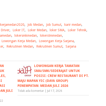
okerjamedan2020
,
Job Medan
,
Job Sumut
,
karir medan
,
 Driver
,
Loker IT
,
Loker Medan
,
loker SMA
,
Loker Tehnik
,
mamedan
,
lokersmkmedan
,
lokerstmmedan
,
,
Lowongan Kerja Medan
,
Lowongan Kerja Sarjana
,
ker
,
Rekrutmen Medan
,
Rekrutmen Sumut
,
Sarjana
AN
LOWONGAN KERJA TAMATAN
TUK
SMA/SMK/SEDERAJAT UNTUK
LES,
POSISI: CREW RESTAURANT DI PT.
SI
MAJU MAPAN YIC (DAYA GROUP)
ASI
PENEMPATAN: MEDAN JULI 2026
AN JULI
Tidak ada komentar
|
Jul 17, 2026
022