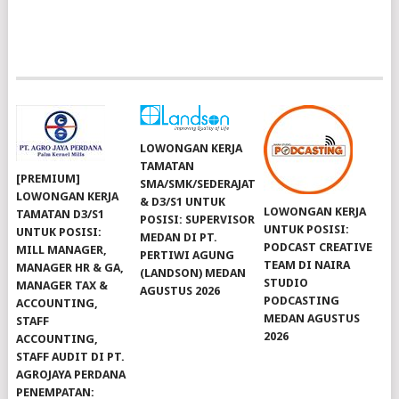
LOWONGAN KERJA
TAMATAN
[PREMIUM]
SMA/SMK/SEDERAJAT
LOWONGAN KERJA
& D3/S1 UNTUK
LOWONGAN KERJA
TAMATAN D3/S1
POSISI: SUPERVISOR
UNTUK POSISI:
UNTUK POSISI:
MEDAN DI PT.
PODCAST CREATIVE
MILL MANAGER,
PERTIWI AGUNG
TEAM DI NAIRA
MANAGER HR & GA,
(LANDSON) MEDAN
STUDIO
MANAGER TAX &
AGUSTUS 2026
PODCASTING
ACCOUNTING,
MEDAN AGUSTUS
STAFF
2026
ACCOUNTING,
STAFF AUDIT DI PT.
AGROJAYA PERDANA
PENEMPATAN: