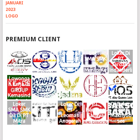
PREMIUM CLIENT
Lowonga
Lowonga
Lowonga
Loker
Loker Di
n Kerja S1
n Kerja S1
n Kerja
SMA SMK
PT
Di PT
Di PT
SMA SMK
Di
Sardana
Auto
Growth
D3 S1 Di
MentorKu
IndahBerli
Dinamik
Steel
Haries
Indonesia
an Motor
Lowonga
Loker
Loker
Loker
Loker
Sentosa
Group
Group
Medan
Medan
n Kerja Di
SMA SMK
SMA SMK
SMA SMK
SMA SMK
Medan
Medan
Medan
Maret
Februari
PT
Tamatan
Di PT
S1 Di PT
D3 S1 Di
Juni 2026
Mei 2026
Mei 2026
2025
2025
Kemasind
Di Scoop
Jadi Mas
Hai Hou
PT May
Logo
Logo
Logo
Logo
Logo
o Cepat
Brew
Medan
Group
Queen
Loker
Lowonga
Loker Di
PT.
Di Bakso
Medan
Medan
KIM
Medan
Son
SMA SMK
n Kerja Di
PT
Harapan
Bakar
Oktober
Juni 2024
Mabar
Januari
Medan
D3 Di PT
Hokito
Leomas
Cahaya
Maknyoo
2024
Logo
April
2024
2024
Mitra
Group
Anugerah
Plasindo
see
Logo
2024
Logo
Logo
Berkat
Medan
Bersauda
Logo
Abadi
Juni 2023
ra Medan
Medan
Logo
April