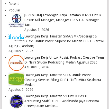
2023
2023
Recent
Logo
Logo
Popular
[PREMIUM] Lowongan Kerja Tamatan D3/S1 Untuk
Posisi: Mill Manager, Manager HR & GA, Manager
Tax...
Agustus 7, 2026
Lowongan Kerja Tamatan SMA/SMK/Sederajat &
D3/S1 Untuk Posisi: Supervisor Medan Di PT. Pertiwi
Agung (Landson)...
Agustus 5, 2026
Lowongan Kerja Untuk Posisi: Podcast Creative Team
Di Naira Studio Podcasting Medan Agustus 2026
Agustus 5, 2026
Lowongan Kerja Tamatan SLTA Untuk Posisi:
Cleaning Service, Filling Di PT. Tiffa Mitra Sejahtera
Medan...
Agustus 5, 2026
Lowongan Kerja Tamatan S1 Untuk Posisi:
Accounting Staff Di PT. Gapeksindo Jaya Bersama
Penempatan: Medan...